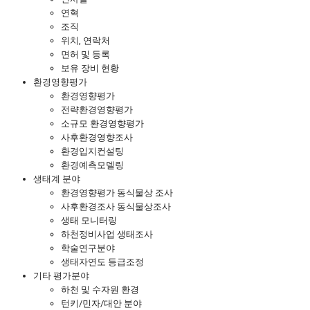
연혁
조직
위치, 연락처
면허 및 등록
보유 장비 현황
환경영향평가
환경영향평가
전략환경영향평가
소규모 환경영향평가
사후환경영향조사
환경입지컨설팅
환경예측모델링
생태계 분야
환경영향평가 동식물상 조사
사후환경조사 동식물상조사
생태 모니터링
하천정비사업 생태조사
학술연구분야
생태자연도 등급조정
기타 평가분야
하천 및 수자원 환경
턴키/민자/대안 분야