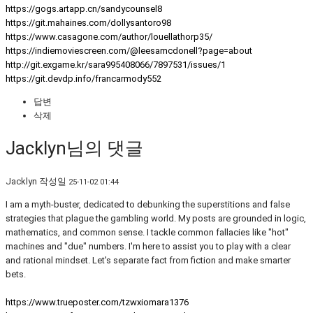
https://gogs.artapp.cn/sandycounsel8
https://git.mahaines.com/dollysantoro98
https://www.casagone.com/author/louellathorp35/
https://indiemoviescreen.com/@leesamcdonell?page=about
http://git.exgame.kr/sara995408066/7897531/issues/1
https://git.devdp.info/francarmody552
답변
삭제
Jacklyn님의 댓글
Jacklyn
작성일
25-11-02 01:44
I am a myth-buster, dedicated to debunking the superstitions and false
strategies that plague the gambling world. My posts are grounded in logic,
mathematics, and common sense. I tackle common fallacies like "hot"
machines and "due" numbers. I'm here to assist you to play with a clear
and rational mindset. Let's separate fact from fiction and make smarter
bets.
https://www.trueposter.com/tzwxiomara1376