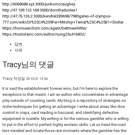
http://6068688.xyz:3000/junkomccaughey
http://47.109.132.168:3000/dorothydunlea1
http://47.76.126.2:3000/kendral289698/7985gates-of-olympus-
777.com/wiki/Di%25C4%259Fer+Mitoloji+Temal%25C4%25B1+Slotlar
https://homsearchzm.com/agent/bettinawhittle/
https://truststainc.com/author/sung25u416832/
답변
삭제
Tracy님의 댓글
Tracy
작성일
25-10-21 15:56
It is said the establishment forever wins, but I'm here to explore the
exceptions to that maxim. I am an author who concentrates in advantage
play outside of counting cards. My blog is a repository of strategies on
niche techniques for getting an advantage. I write about areas like dice
control in craps, card reading in baccarat, and identifying defective
equipment in roulette. My writing is for the serious gambler who is willing
to put in the effort to perfect highly esoteric skills. Let us tread the road
less traveled and locate those rare moments where the gambler has the