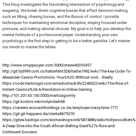
This blog investigates the fascinating intersection of psychology and
wagering. We break down cognitive biases that affect decision-making,
such as tilting, chasing losses, and the illusion of control. I provide
techniques for maintaining emotional discipline, staying focused under
pressure, and making rational choices. My goal is to help you develop the
mental fortitude of a professional player. Understanding your own
psychology is the first step to getting to be a better gambler. Let's master
our minds to master the tables.
http://www.omyqiaoyan.com:3000/stevie40355457
http://git.hjd999.com.cn/hattiefeint528/hattie1992/wiki/The-key-Code-To-
Alexander-Casino-Promotions.-Yours%2C-Without-cost...-Really
https://code.tiantongsl.com/amadostrack45/2246022/wiki/The-Rise-of-
Instant-Casinos%3A-A-Revolution-in-Online-Gaming
http://101.201.63.150:3000/maritzagormly
https://git.kodors.net/roslynclark68
https://careers.ecocashholdings.co.zw/employer/crazy-time-777/
https://git.git-happens.de/clarita8675370
https://gitea.bastiqui.com/xiomarahopson8/5874886/wiki/Hollywoodbets%
A-Deep-Dive-into-the-South-African-Betting-Giant%27s-Rise-and-
Continued-Success