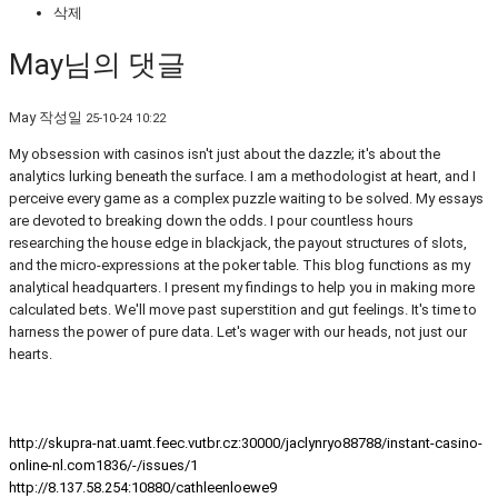
삭제
May님의 댓글
May
작성일
25-10-24 10:22
My obsession with casinos isn't just about the dazzle; it's about the
analytics lurking beneath the surface. I am a methodologist at heart, and I
perceive every game as a complex puzzle waiting to be solved. My essays
are devoted to breaking down the odds. I pour countless hours
researching the house edge in blackjack, the payout structures of slots,
and the micro-expressions at the poker table. This blog functions as my
analytical headquarters. I present my findings to help you in making more
calculated bets. We'll move past superstition and gut feelings. It's time to
harness the power of pure data. Let's wager with our heads, not just our
hearts.
http://skupra-nat.uamt.feec.vutbr.cz:30000/jaclynryo88788/instant-casino-
online-nl.com1836/-/issues/1
http://8.137.58.254:10880/cathleenloewe9