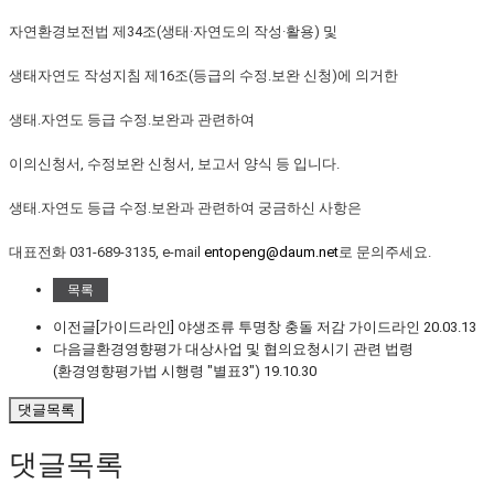
자연환경보전법 제34조(생태·자연도의 작성·활용) 및
생태자연도 작성지침 제16조(등급의 수정․보완 신청)에 의거한
생태․자연도 등급 수정․보완과 관련하여
이의신청서, 수정보완 신청서, 보고서 양식 등 입니다.
생태․자연도 등급 수정․보완과 관련하여 궁금하신 사항은
대표전화 031-689-3135, e-mail
entopeng@daum.net
로 문의주세요.
목록
이전글
[가이드라인] 야생조류 투명창 충돌 저감 가이드라인
20.03.13
다음글
환경영향평가 대상사업 및 협의요청시기 관련 법령
(환경영향평가법 시행령 "별표3")
19.10.30
댓글목록
댓글목록