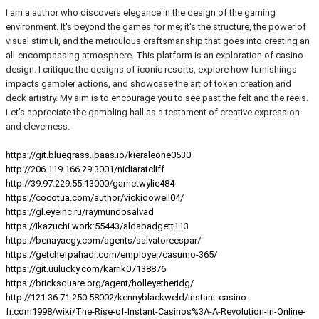
I am a author who discovers elegance in the design of the gaming
environment. It's beyond the games for me; it's the structure, the power of
visual stimuli, and the meticulous craftsmanship that goes into creating an
all-encompassing atmosphere. This platform is an exploration of casino
design. I critique the designs of iconic resorts, explore how furnishings
impacts gambler actions, and showcase the art of token creation and
deck artistry. My aim is to encourage you to see past the felt and the reels.
Let's appreciate the gambling hall as a testament of creative expression
and cleverness.
https://git.bluegrass.ipaas.io/kieraleone0530
http://206.119.166.29:3001/nidiaratcliff
http://39.97.229.55:13000/garnetwylie484
https://cocotua.com/author/vickidowell04/
https://gl.eyeinc.ru/raymundosalvad
https://ikazuchi.work:55443/aldabadgett113
https://benayaegy.com/agents/salvatoreespar/
https://getchefpahadi.com/employer/casumo-365/
https://git.uulucky.com/karrik07138876
https://bricksquare.org/agent/holleyetheridg/
http://121.36.71.250:58002/kennyblackweld/instant-casino-
fr.com1998/wiki/The-Rise-of-Instant-Casinos%3A-A-Revolution-in-Online-