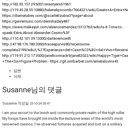
http://182.92.157.29:6001/evastyers61961
http://119.45.28.55:10880/helenelipscomb/7664321/wiki/Create+A+Entra
https://dramatubes.com/@scarlettzubia3?page=about
https://gwiremusic.com/denishadaly487
https://www.meikeyun.com/eleanoremendez/3313763/wiki/Is-It-Time-to-
speak-Extra-About-Alexander-Casino%3F
http://110.42.101.39:13000/darlenemcwilli
http://47.98.176.180:3000/traceepurvis80/recensione-
completa3199/wiki/L%27Esperienza+del+Casin%C3%B2+dal+Vivo+Recens
http://119.91.212.17:3000/janellcormack9/janell2022/wiki/Happy+Tiger+C
+The+Six+Figure+Problem.-
https://git.simbarbet.com/emelialovins43
답변
삭제
Susanne님의 댓글
Susanne
작성일
25-10-24 00:47
I am your escort to the lavish and commonly private realm of the high roller.
My forays have brought me inside the exclusive areas of the world's most
renowned casinos. I've observed fortunes acquired and lost on a solitary