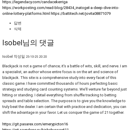
https://legendacy.com/candacekerriga
https://workposting.com/read-blog/28434_inatogel-a-deep-dive-into-
online-lottery-platforms.html
https://battitech.net/jovita08871079
답변
삭제
Isobel님의 댓글
Isobel
작성일
25-10-25 20:20
Blackjack is not a game of chance; it's a battle of wits, skill, and nerve. I am
a specialist, an author whose entire focus is on the art and science of
blackjack. This site is a comprehensive study into every facet of this
classic game. I have committed thousands of hours perfecting basic
strategy and studying card counting systems. We'll venture far beyond just
hitting or standing. I detail everything from shuffle tracking to betting
spreads and table selection. The purpose is to give you the knowledge to
truly beat the dealer. I am certain that with practice and dedication, you can
shift the advantage in your favor. Let us conquer the game of 21 together.
https://git.pasarex.com/emerypicton16
https://git.sayndone.ru/kishahussey611