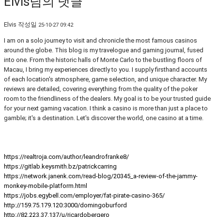
Elvis님의 댓글
Elvis
작성일
25-10-27 09:42
I am on a solo journey to visit and chronicle the most famous casinos
around the globe. This blog is my travelogue and gaming journal, fused
into one. From the historic halls of Monte Carlo to the bustling floors of
Macau, I bring my experiences directly to you. I supply firsthand accounts
of each location's atmosphere, game selection, and unique character. My
reviews are detailed, covering everything from the quality of the poker
room to the friendliness of the dealers. My goal is to be your trusted guide
for your next gaming vacation. I think a casino is more than just a place to
gamble; it's a destination. Let's discover the world, one casino at a time.
https://realtroja.com/author/leandrofranke8/
https://gitlab.keysmith.bz/patrickcarring
https://network.janenk.com/read-blog/20345_a-review-of-the-jammy-
monkey-mobile-platform.html
https://jobs.egybell.com/employer/fat-pirate-casino-365/
http://159.75.179.120:3000/domingoburford
http://82.223.37.137/u/ricardobergero