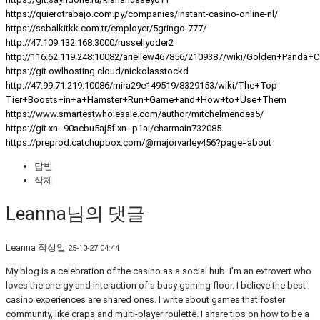
https://quierotrabajo.com.py/companies/instant-casino-online-nl/
https://ssbalkitkk.com.tr/employer/5gringo-777/
http://47.109.132.168:3000/russellyoder2
http://116.62.119.248:10082/ariellew467856/2109387/wiki/Golden+Pand
https://git.owlhosting.cloud/nickolasstockd
http://47.99.71.219:10086/mira29e149519/8329153/wiki/The+Top-
Tier+Boosts+in+a+Hamster+Run+Game+and+How+to+Use+Them
https://www.smartestwholesale.com/author/mitchelmendes5/
https://git.xn--90acbu5aj5f.xn--p1ai/charmain732085
https://preprod.catchupbox.com/@majorvarley456?page=about
답변
삭제
Leanna님의 댓글
Leanna
작성일
25-10-27 04:44
My blog is a celebration of the casino as a social hub. I’m an extrovert who
loves the energy and interaction of a busy gaming floor. I believe the best
casino experiences are shared ones. I write about games that foster
community, like craps and multi-player roulette. I share tips on how to be a