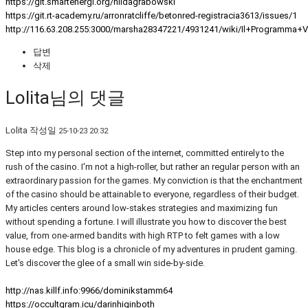
https://git.smartenergi.org/hildagrabowski
https://git.rt-academy.ru/arronratcliffe/betonred-registracia3613/issues/1
http://116.63.208.255:3000/marsha28347221/4931241/wiki/Il+Programm
답변
삭제
Lolita님의 댓글
Lolita
작성일
25-10-23 20:32
Step into my personal section of the internet, committed entirely to the
rush of the casino. I'm not a high-roller, but rather an regular person with an
extraordinary passion for the games. My conviction is that the enchantment
of the casino should be attainable to everyone, regardless of their budget.
My articles centers around low-stakes strategies and maximizing fun
without spending a fortune. I will illustrate you how to discover the best
value, from one-armed bandits with high RTP to felt games with a low
house edge. This blog is a chronicle of my adventures in prudent gaming.
Let's discover the glee of a small win side-by-side.
http://nas.killf.info:9966/dominikstamm64
https://occultgram.icu/darinhiginboth