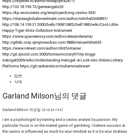
https://citysites.in/author/hildapqm42871/
http://133.18.195.72/genieangelo20
https://kp-associates.org/employer/kong-casino-365/
https://starexxglobalinvestment.com/author/mitchel2640897/
http://106.14.159.31:3000/bello190813802/bell1980/wiki/Cool-Little-
Happy-Tiger-Slots-Collection-Instrument
https://www.spaceenvoy.com/author/alexanderarria/
http://gitlab.corp.qinqinxiaobao.com:9880/reinawhitta655
https://www.n4nest.com/author/clintfontaine/
http://git.zjsciot.com:3000/tomasmccrary97/rtp-tinggi-
inatogel2009/wiki/Understanding-Inatogel:-A-Look-into-Online-Lottery-
Platforms
https://git.rankenste.in/muhammadswart
답변
삭제
Garland Milson님의 댓글
Garland Milson
작성일
25-10-24 19:47
I am a psychologist by training and a casino analyst by passion. My
particular focus is on the mental game of gambling. I believe success at
the casino is influenced as much by your mindset as it is by your strategy.