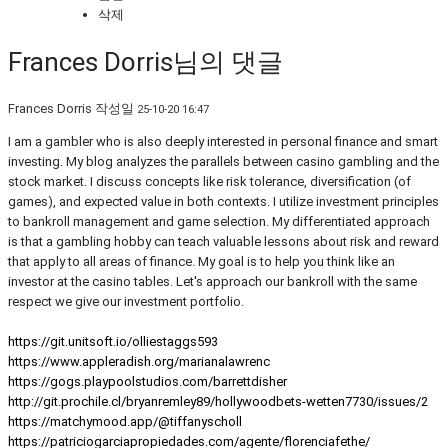
삭제
Frances Dorris님의 댓글
Frances Dorris
작성일
25-10-20 16:47
I am a gambler who is also deeply interested in personal finance and smart
investing. My blog analyzes the parallels between casino gambling and the
stock market. I discuss concepts like risk tolerance, diversification (of
games), and expected value in both contexts. I utilize investment principles
to bankroll management and game selection. My differentiated approach
is that a gambling hobby can teach valuable lessons about risk and reward
that apply to all areas of finance. My goal is to help you think like an
investor at the casino tables. Let's approach our bankroll with the same
respect we give our investment portfolio.
https://git.unitsoft.io/olliestaggs593
https://www.appleradish.org/marianalawrenc
https://gogs.playpoolstudios.com/barrettdisher
http://git.prochile.cl/bryanremley89/hollywoodbets-wetten7730/issues/2
https://matchymood.app/@tiffanyscholl
https://patriciogarciapropiedades.com/agente/florenciafethe/