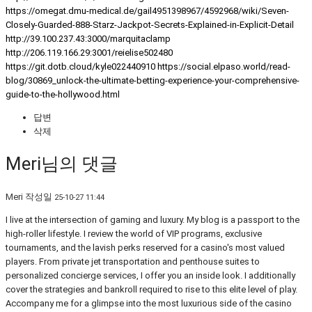
https://omegat.dmu-medical.de/gail4951398967/4592968/wiki/Seven-
Closely-Guarded-888-Starz-Jackpot-Secrets-Explained-in-Explicit-Detail
http://39.100.237.43:3000/marquitaclamp
http://206.119.166.29:3001/reielise502480
https://git.dotb.cloud/kyle022440910
https://social.elpaso.world/read-
blog/30869_unlock-the-ultimate-betting-experience-your-comprehensive-
guide-to-the-hollywood.html
답변
삭제
Meri님의 댓글
Meri
작성일
25-10-27 11:44
I live at the intersection of gaming and luxury. My blog is a passport to the
high-roller lifestyle. I review the world of VIP programs, exclusive
tournaments, and the lavish perks reserved for a casino's most valued
players. From private jet transportation and penthouse suites to
personalized concierge services, I offer you an inside look. I additionally
cover the strategies and bankroll required to rise to this elite level of play.
Accompany me for a glimpse into the most luxurious side of the casino