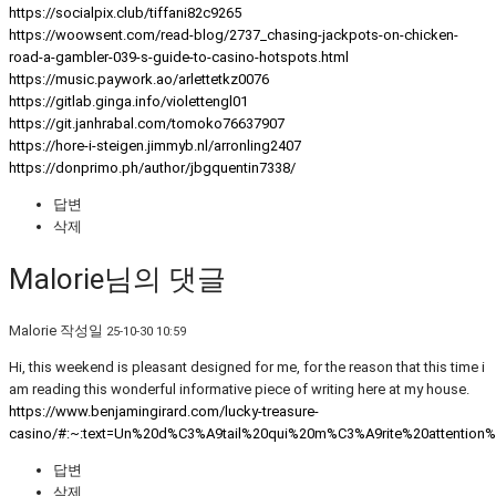
https://socialpix.club/tiffani82c9265
https://woowsent.com/read-blog/2737_chasing-jackpots-on-chicken-
road-a-gambler-039-s-guide-to-casino-hotspots.html
https://music.paywork.ao/arlettetkz0076
https://gitlab.ginga.info/violettengl01
https://git.janhrabal.com/tomoko76637907
https://hore-i-steigen.jimmyb.nl/arronling2407
https://donprimo.ph/author/jbgquentin7338/
답변
삭제
Malorie님의 댓글
Malorie
작성일
25-10-30 10:59
Hi, this weekend is pleasant designed for me, for the reason that this time i
am reading this wonderful informative piece of writing here at my house.
https://www.benjamingirard.com/lucky-treasure-
casino/#:~:text=Un%20d%C3%A9tail%20qui%20m%C3%A9rite%20attenti
답변
삭제