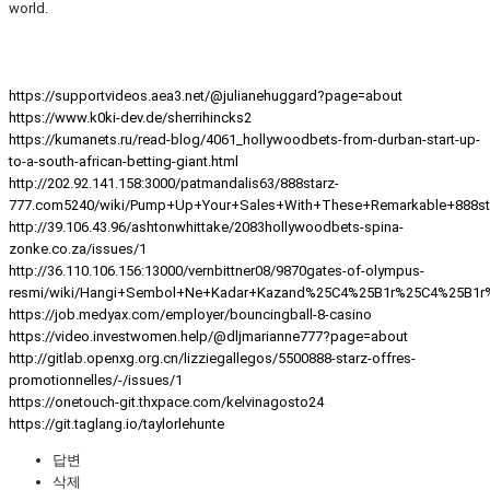
world.
https://supportvideos.aea3.net/@julianehuggard?page=about
https://www.k0ki-dev.de/sherrihincks2
https://kumanets.ru/read-blog/4061_hollywoodbets-from-durban-start-up-
to-a-south-african-betting-giant.html
http://202.92.141.158:3000/patmandalis63/888starz-
777.com5240/wiki/Pump+Up+Your+Sales+With+These+Remarkable+888st
http://39.106.43.96/ashtonwhittake/2083hollywoodbets-spina-
zonke.co.za/issues/1
http://36.110.106.156:13000/vernbittner08/9870gates-of-olympus-
resmi/wiki/Hangi+Sembol+Ne+Kadar+Kazand%25C4%25B1r%25C4%25B1r
https://job.medyax.com/employer/bouncingball-8-casino
https://video.investwomen.help/@dljmarianne777?page=about
http://gitlab.openxg.org.cn/lizziegallegos/5500888-starz-offres-
promotionnelles/-/issues/1
https://onetouch-git.thxpace.com/kelvinagosto24
https://git.taglang.io/taylorlehunte
답변
삭제