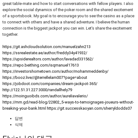
great table-mate and how to start conversations with fellow players. I also
explore the social dynamics of the poker room and the shared excitement
of a sportsbook. My goal is to encourage you to see the casino as a place
to connect with others and have a shared adventure. I believe the human
connection is the biggest jackpot you can win. Let's share the excitement
together.
https://git.ashcloudsolution.com/manuelzahn213
https://ssrealestate.ae/author/freddy34y41932/
https://upsiderealtors.com/author/lavadad331562/
https://repo.beithing.com/isqmanuel17613
https://investorshometown.com/author/mohammeddenby/
https://booz.live//@terrellelam007?page=about
https://jobdoot.com/companies/dream-jackpot-365/
http://122.51.31.227:3000/randallhely79
https://moinguoibds.com/author/aureliavalerio/
https://mm.gd/read-blog/22802_5-ways-to-temoignages-joueurs-without-
breaking-your-bank.html
https://git.successkaoyan.com/sherryldodds07
답변
삭제