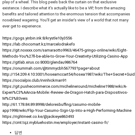
play of a wheel. This blog peels back the curtain on that exclusive
existence. I describe what it's actually like to be a VIP, from the amazing
benefits and tailored attention to the enormous tension that accompanies
nosebleed wagering. You'll get an insider's view of a world that not many
ever get to experience.
https://gogs.yinbin.ink:8/krystle10y3556
https://lab.chocomart.kz/marcelodrakefo
https://git.noxxxx.com/samaraotto9963/46475-gringo-online/wiki/Eight-
Methods-You%27ll-be-able-to-Grow-Your-Creativity-Utilizing-Casino-App
https://gitlab.xirus.co:8000/glendau986764
https://onummah.com/@timmycbh567793?page=about
http://154.209.4.10:3001/hoseamccart54/hosea1987/wiki/The+Secret+G
https://socialpix.club/irvinhickman91
https://git.pushecommerce.com/michelineround/micheline1988/wiki/A-
Experi%C3%AAncia-Mobile:-Review-de-Dragon-Hatch-para-Dispositivos-
M%C3%B3veis
http://61.178.84.89:8998/deloresbuffing/casumo-mobile-
app1998/wiki/Flip-Your-Casumo-Sign-Up-Into-a-High-Performing-Machine
https://rightmeet.co.ke/@jackieye863493
https://cmt.tqz.mybluehostin.me/employer/instant-casino-fr/
답변