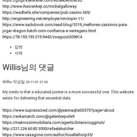
https://gogs.kakaranet.com/ezraebersbach2
http://www.ihaorankeji.cn/michalgalloway
https://wadhefa.site/companies/pub-casino-365/
http://engineerring.net/employer/vincispin-11/
https://www.sadobook.com/read-blog/3519_melhores-cassinos-para-
jogar-dragon-hatch-com-confianca-e-vantagens.html
https://78.159.193.219:9443/zoeguzzi209814
답변
삭제
Willis님의 댓글
Willis
작성일
25-11-01 21:50
My credo is that a educated punter is a more successful one. This website
exists for delivering that essential data.
https://www.suprasacred.com/@jeannaqhe03575?page=about
https://ankamatch.com/@galenharpole9
https://makrossinmobiliaria.com/agents/brianscoggins6/
http://221.226.60.82:3000/rafaelahutcher
https://www.casagone.com/author/louellathorp35/