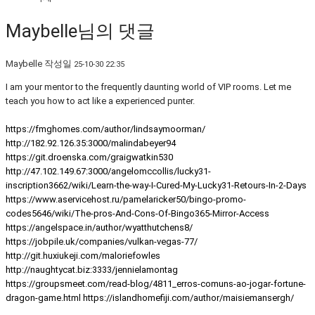
Maybelle님의 댓글
Maybelle
작성일
25-10-30 22:35
I am your mentor to the frequently daunting world of VIP rooms. Let me
teach you how to act like a experienced punter.
https://fmghomes.com/author/lindsaymoorman/
http://182.92.126.35:3000/malindabeyer94
https://git.droenska.com/graigwatkin530
http://47.102.149.67:3000/angelomccollis/lucky31-
inscription3662/wiki/Learn-the-way-I-Cured-My-Lucky31-Retours-In-2-Days
https://www.aservicehost.ru/pamelaricker50/bingo-promo-
codes5646/wiki/The-pros-And-Cons-Of-Bingo365-Mirror-Access
https://angelspace.in/author/wyatthutchens8/
https://jobpile.uk/companies/vulkan-vegas-77/
http://git.huxiukeji.com/maloriefowles
http://naughtycat.biz:3333/jennielamontag
https://groupsmeet.com/read-blog/4811_erros-comuns-ao-jogar-fortune-
dragon-game.html
https://islandhomefiji.com/author/maisiemansergh/