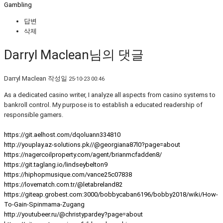
Gambling
답변
삭제
Darryl Maclean님의 댓글
Darryl Maclean
작성일
25-10-23 00:46
As a dedicated casino writer, I analyze all aspects from casino systems to
bankroll control. My purpose is to establish a educated readership of
responsible gamers.
https://git.aelhost.com/dqoluann334810
http://youplay.az-solutions.pk//@georgiana87l0?page=about
https://nagercoilproperty.com/agent/brianmcfadden8/
https://git.taglang.io/lindseybelton9
https://hiphopmusique.com/vance25c07838
https://lovematch.com.tr/@letabreland82
https://giteap.grobest.com:3000/bobbycaban6196/bobby2018/wiki/How-
To-Gain-Spinmama-Zugang
http://youtubeer.ru/@christypardey?page=about