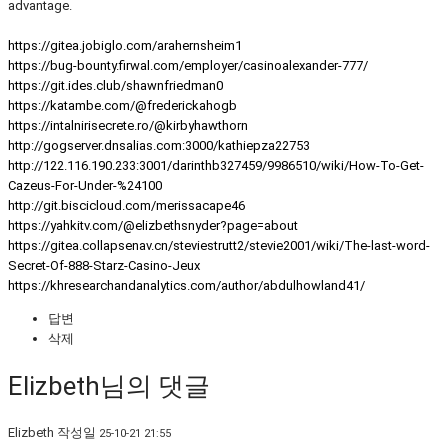
advantage.
https://gitea.jobiglo.com/arahernsheim1
https://bug-bounty.firwal.com/employer/casinoalexander-777/
https://git.ides.club/shawnfriedman0
https://katambe.com/@frederickahogb
https://intalnirisecrete.ro/@kirbyhawthorn
http://gogserver.dnsalias.com:3000/kathiepza22753
http://122.116.190.233:3001/darinthb327459/9986510/wiki/How-To-Get-
Cazeus-For-Under-%24100
http://git.biscicloud.com/merissacape46
https://yahkitv.com/@elizbethsnyder?page=about
https://gitea.collapsenav.cn/steviestrutt2/stevie2001/wiki/The-last-word-
Secret-Of-888-Starz-Casino-Jeux
https://khresearchandanalytics.com/author/abdulhowland41/
답변
삭제
Elizbeth님의 댓글
Elizbeth
작성일
25-10-21 21:55