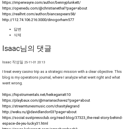
https://imperwayre.com/author/bennyplunkett/
https://openedu.com/@christianethal?page=about
https://realhnt.com/author/biancaspears58/
http://112.74.106.216:3000/dinogorham577
답변
삭제
Isaac님의 댓글
Isaac
작성일
25-11-01 20:13
I treat every casino trip as a strategic mission with a clear objective. This
blog is my operations journal, where I analyze what went right and what
went wrong.
https://hipstrumentals.net/heikegarratt10
https://playbaux.com/@marianachavez?page=about
https://streamtunesmusic.com/chasitylegrand
http://weku.ru/@davidlandor03?page=about
https://social.sustpressclub.org/read-blog/37323_the-real-story-behind-
espace-de-jeu-lucky31.html