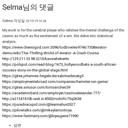
Selma님의 댓글
Selma
작성일
25-10-19 16:26
My work is for the cerebral player who relishes the mental challenge of the
casino as much as the excitement of a win. We delve into statistical
analysis.
https://www.chenisgod.com:3096/todbowles9746/7308aviator-
demo/wiki/The-Thrilling-World-of-Aviator:-A-Crash-Course
http://129.211.33.98:3210/kassieheberlin
https://polspot.com/read-blog/1673_hollywoodbets-a-south-african-
success-story-on-the-global-stage.html
https://gitea.johannes-hegele.de/sabrinadesatg5
https://employmentabroad.com/companies/hamster-run-game/
https://gitea.siriusun.com/lorrisanches59
https://academicbard.com/employer/casinoalexander-777/
http://a21347410b.iask.in:8500/rodolfo75q0638
https://purednacupid.com/@leannahuv0527
https://pilowtalks.com/@mikaylamontoya
https://www.fastmarry.com/@liqeugene71990
답변