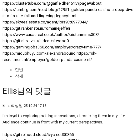
https://clustertube.com/@garfieldheh615?page=about
https://lambrg.com/read-blog/12951_golden-panda-casino-a-deep-dive-
into-its-rise-fall-and-lingering-legacy.html
https://skyrealestate.co/agent/lois93t8977344/
https://git.rankenste.in/romainejefferi
https://www.casasreal.co.uk/author/kristanmims308/
https://git.alexavr.ru/aidenchitwood0
https://gamingjobs360.com/employer/crazy-time-777/
https://miduohuyu.com/alexandrabound
https://rsh-
recruitment.nl/employer/golden-panda-casino-nl/
답변
삭제
Ellis님의 댓글
Ellis
작성일
25-10-24 17:16
I'm loyal to exploring betting innovations, chronicling them in my site.
Audience continue in front with my current perspectives.
https://git.reinoud.cloud/ivycreed30865