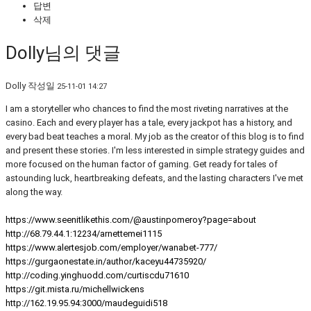
답변
삭제
Dolly님의 댓글
Dolly
작성일
25-11-01 14:27
I am a storyteller who chances to find the most riveting narratives at the
casino. Each and every player has a tale, every jackpot has a history, and
every bad beat teaches a moral. My job as the creator of this blog is to find
and present these stories. I'm less interested in simple strategy guides and
more focused on the human factor of gaming. Get ready for tales of
astounding luck, heartbreaking defeats, and the lasting characters I've met
along the way.
https://www.seenitlikethis.com/@austinpomeroy?page=about
http://68.79.44.1:12234/arnettemei1115
https://www.alertesjob.com/employer/wanabet-777/
https://gurgaonestate.in/author/kaceyu44735920/
http://coding.yinghuodd.com/curtiscdu71610
https://git.mista.ru/michellwickens
http://162.19.95.94:3000/maudeguidi518