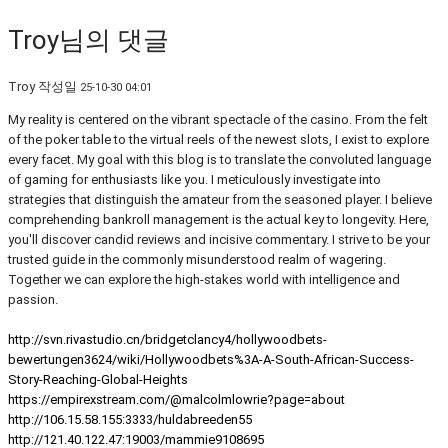
Troy님의 댓글
Troy
작성일
25-10-30 04:01
My reality is centered on the vibrant spectacle of the casino. From the felt
of the poker table to the virtual reels of the newest slots, I exist to explore
every facet. My goal with this blog is to translate the convoluted language
of gaming for enthusiasts like you. I meticulously investigate into
strategies that distinguish the amateur from the seasoned player. I believe
comprehending bankroll management is the actual key to longevity. Here,
you'll discover candid reviews and incisive commentary. I strive to be your
trusted guide in the commonly misunderstood realm of wagering.
Together we can explore the high-stakes world with intelligence and
passion.
http://svn.rivastudio.cn/bridgetclancy4/hollywoodbets-
bewertungen3624/wiki/Hollywoodbets%3A-A-South-African-Success-
Story-Reaching-Global-Heights
https://empirexstream.com/@malcolmlowrie?page=about
http://106.15.58.155:3333/huldabreeden55
http://121.40.122.47:19003/mammie9108695