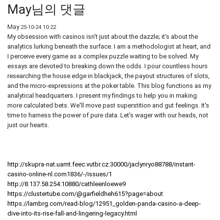
May님의 댓글
May
25-10-24 10:22
My obsession with casinos isn't just about the dazzle; it's about the
analytics lurking beneath the surface. I am a methodologist at heart, and
I perceive every game as a complex puzzle waiting to be solved. My
essays are devoted to breaking down the odds. I pour countless hours
researching the house edge in blackjack, the payout structures of slots,
and the micro-expressions at the poker table. This blog functions as my
analytical headquarters. I present my findings to help you in making
more calculated bets. We'll move past superstition and gut feelings. It's
time to harness the power of pure data. Let's wager with our heads, not
just our hearts.
http://skupra-nat.uamt.feec.vutbr.cz:30000/jaclynryo88788/instant-
casino-online-nl.com1836/-/issues/1
http://8.137.58.254:10880/cathleenloewe9
https://clustertube.com/@garfieldheh615?page=about
https://lambrg.com/read-blog/12951_golden-panda-casino-a-deep-
dive-into-its-rise-fall-and-lingering-legacy.html