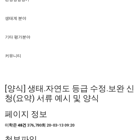
생태계 분야
기타 평가분야
커뮤니티
[양식] 생태․자연도 등급 수정․보완 신
청(요약) 서류 예시 및 양식
페이지 정보
이학준
48건
376,780회
20-03-13 09:20
첨부파일