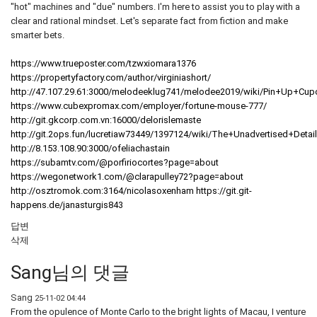
"hot" machines and "due" numbers. I'm here to assist you to play with a
clear and rational mindset. Let's separate fact from fiction and make
smarter bets.
https://www.trueposter.com/tzwxiomara1376
https://propertyfactory.com/author/virginiashort/
http://47.107.29.61:3000/melodeeklug741/melodee2019/wiki/Pin+Up+
https://www.cubexpromax.com/employer/fortune-mouse-777/
http://git.gkcorp.com.vn:16000/delorislemaste
http://git.2ops.fun/lucretiaw73449/1397124/wiki/The+Unadvertised+
http://8.153.108.90:3000/ofeliachastain
https://subamtv.com/@porfiriocortes?page=about
https://wegonetwork1.com/@clarapulley72?page=about
http://osztromok.com:3164/nicolasoxenham
https://git.git-
happens.de/janasturgis843
답변
삭제
Sang님의 댓글
Sang
25-11-02 04:44
From the opulence of Monte Carlo to the bright lights of Macau, I venture