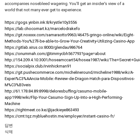
accompanies nosebleed wagering. You'll get an insider's view of a
world that not many ever get to experience.
https://gogs.yinbin.ink:8/krystle10y3556
https://lab.chocomart.kz/marcelodrakefo
https://git.noxxxx.com/samaraotto9963/46475-gringo-online/wiki/Eight-
Methods-You%27ll-be-able-to-Grow-Your-Creativity-Utilizing-Casino-App
https://gitlab.xirus.co:8000/glendau986764
https://onummah.com/@timmycbh567793?page=about
http://154.209.4.10:3001/hoseamccart54/hosea1987/wiki/The+Secret+
https://socialpix.club/irvinhickman91
https://git.pushecommerce.com/michelineround/micheline1988/wiki/A-
Experi%C3%AAncia-Mobile:-Review-de-Dragon-Hatch-para-Dispositivos-
M%C3%B3veis
http://61.178.84.89:8998/deloresbuffing/casumo-mobile-
app1998/wiki/Flip-Your-Casumo-Sign-Up-Into-a-High-Performing-
Machine
https://rightmeet.co.ke/@jackieye863493
https://cmt.tqz.mybluehostin.me/employer/instant-casino-fr/
답변
삭제