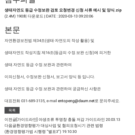
생태자연도 등급 수정보완 검토 요청변경 신청 서류 예시 및 양식.zip
(2.4M)
190회 다운로드 | DATE : 2020-03-13 09:20:06
본문
자연환경보전법 제34조(생태·자연도의 작성·활용) 및
생태자연도 작성지침 제16조(등급의 수정․보완 신청)에 의거한
생태․자연도 등급 수정․보완과 관련하여
이의신청서, 수정보완 신청서, 보고서 양식 등 입니다.
생태․자연도 등급 수정․보완과 관련하여 궁금하신 사항은
대표전화 031-689-3135, e-mail
entopeng@daum.net
로 문의주세요.
목록
이전글
[가이드라인] 야생조류 투명창 충돌 저감 가이드라인
20.03.13
다음글
환경영향평가 대상사업 및 협의요청시기 관련 법령
(환경영향평가법 시행령 "별표3")
19.10.30