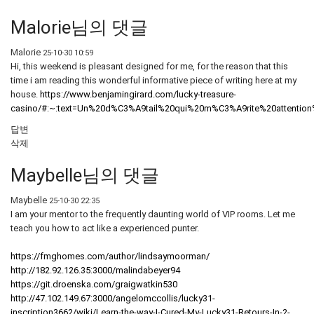
Malorie님의 댓글
Malorie
25-10-30 10:59
Hi, this weekend is pleasant designed for me, for the reason that this
time i am reading this wonderful informative piece of writing here at my
house.
https://www.benjamingirard.com/lucky-treasure-
casino/#:~:text=Un%20d%C3%A9tail%20qui%20m%C3%A9rite%20attent
답변
삭제
Maybelle님의 댓글
Maybelle
25-10-30 22:35
I am your mentor to the frequently daunting world of VIP rooms. Let me
teach you how to act like a experienced punter.
https://fmghomes.com/author/lindsaymoorman/
http://182.92.126.35:3000/malindabeyer94
https://git.droenska.com/graigwatkin530
http://47.102.149.67:3000/angelomccollis/lucky31-
inscription3662/wiki/Learn-the-way-I-Cured-My-Lucky31-Retours-In-2-