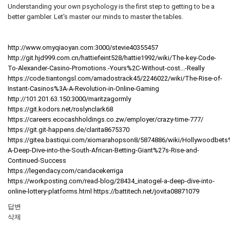
Understanding your own psychology is the first step to getting to be a
better gambler. Let's master our minds to master the tables.
http://www.omyqiaoyan.com:3000/stevie40355457
http://git.hjd999.com.cn/hattiefeint528/hattie1992/wiki/The-key-Code-
To-Alexander-Casino-Promotions.-Yours%2C-Without-cost...-Really
https://code.tiantongsl.com/amadostrack45/2246022/wiki/The-Rise-of-
Instant-Casinos%3A-A-Revolution-in-Online-Gaming
http://101.201.63.150:3000/maritzagormly
https://git.kodors.net/roslynclark68
https://careers.ecocashholdings.co.zw/employer/crazy-time-777/
https://git.git-happens.de/clarita8675370
https://gitea.bastiqui.com/xiomarahopson8/5874886/wiki/Hollywoodbets
A-Deep-Dive-into-the-South-African-Betting-Giant%27s-Rise-and-
Continued-Success
https://legendacy.com/candacekerriga
https://workposting.com/read-blog/28434_inatogel-a-deep-dive-into-
online-lottery-platforms.html
https://battitech.net/jovita08871079
답변
삭제