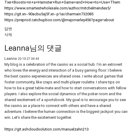
Tier+Boosts+in+a+Hamster+Run+Game+and+How+to+Use+Them
https://www.smartestwholesale.com/author/mitchelmendes5/
https://git.xn--90acbu5aj5f.xn--p1ai/charmain732085
https://preprod.catchupbox.com/@majorvarley456?page=about
답변
삭제
Leanna님의 댓글
Leanna
25-10-27 04:44
My blog is a celebration of the casino as a social hub. I’m an extrovert
who loves the energy and interaction of a busy gaming floor. I believe
the best casino experiences are shared ones. I write about games that
foster community, like craps and multi-player roulette. I share tips on
how to be a great table-mate and how to start conversations with fellow
players. I also explore the social dynamics of the poker room and the
shared excitement of a sportsbook. My goal is to encourage you to see
the casino as a place to connect with others and have a shared
adventure. I believe the human connection is the biggest jackpot you can
win. Let's share the excitement together.
https://git.ashcloudsolution.com/manuelzahn213