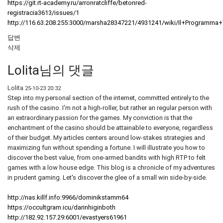
https://git.rt-academy.ru/arronratcliffe/betonred-
registracia3613/issues/1
http://116.63.208.255:3000/marsha28347221/4931241/wiki/Il+Program
답변
삭제
Lolita님의 댓글
Lolita
25-10-23 20:32
Step into my personal section of the internet, committed entirely to the
rush of the casino. I'm not a high-roller, but rather an regular person with
an extraordinary passion for the games. My conviction is that the
enchantment of the casino should be attainable to everyone, regardless
of their budget. My articles centers around low-stakes strategies and
maximizing fun without spending a fortune. I will illustrate you how to
discover the best value, from one-armed bandits with high RTP to felt
games with a low house edge. This blog is a chronicle of my adventures
in prudent gaming. Let's discover the glee of a small win side-by-side.
http://nas.killf.info:9966/dominikstamm64
https://occultgram.icu/darinhiginboth
http://182.92.157.29:6001/evastyers61961