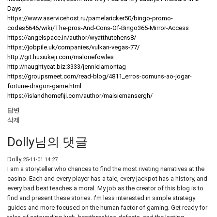
Days
https://www.aservicehost.ru/pamelaricker50/bingo-promo-
codes5646/wiki/The-pros-And-Cons-Of-Bingo365-Mirror-Access
https://angelspace.in/author/wyatthutchens8/
https://jobpile.uk/companies/vulkan-vegas-77/
http://git.huxiukeji.com/maloriefowles
http://naughtycat.biz:3333/jennielamontag
https://groupsmeet.com/read-blog/4811_erros-comuns-ao-jogar-
fortune-dragon-game.html
https://islandhomefiji.com/author/maisiemansergh/
답변
삭제
Dolly님의 댓글
Dolly
25-11-01 14:27
I am a storyteller who chances to find the most riveting narratives at the
casino. Each and every player has a tale, every jackpot has a history, and
every bad beat teaches a moral. My job as the creator of this blog is to
find and present these stories. I'm less interested in simple strategy
guides and more focused on the human factor of gaming. Get ready for