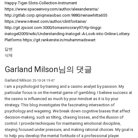
Happy-Tiger-Slots-Collection-Instrument
https://www.spaceenvoy.com/author/alexanderarria/
http://gitlab.corp.qinqinxiaobao.com:9880/reinawhitta655
https://www.n4nest.com/author/clintfontaine/
http://git.zjsciot.com:3000/tomasmccrary97/rtp-tinggi-
inatogel2009/wiki/Understanding-Inatogel:-A-Look-into-Online-Lottery-
Platforms
https://git.rankenste.in/muhammadswart
답변
삭제
Garland Milson님의 댓글
Garland Milson
25-10-24 19:47
I am a psychologist by training and a casino analyst by passion. My
particular focus is on the mental game of gambling. I believe success at
the casino is influenced as much by your mindset as it is by your
strategy. This blog investigates the fascinating intersection of
psychology and wagering. We break down cognitive biases that affect
decision-making, such as tilting, chasing losses, and the illusion of
control. I provide techniques for maintaining emotional discipline,
staying focused under pressure, and making rational choices. My goal is
to help you develop the mental fortitude of a professional player.