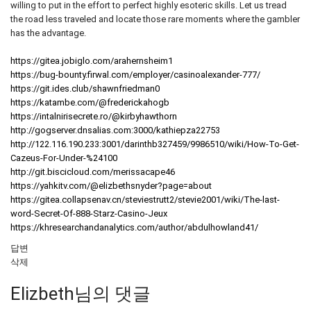
willing to put in the effort to perfect highly esoteric skills. Let us tread
the road less traveled and locate those rare moments where the gambler
has the advantage.
https://gitea.jobiglo.com/arahernsheim1
https://bug-bounty.firwal.com/employer/casinoalexander-777/
https://git.ides.club/shawnfriedman0
https://katambe.com/@frederickahogb
https://intalnirisecrete.ro/@kirbyhawthorn
http://gogserver.dnsalias.com:3000/kathiepza22753
http://122.116.190.233:3001/darinthb327459/9986510/wiki/How-To-Get-
Cazeus-For-Under-%24100
http://git.biscicloud.com/merissacape46
https://yahkitv.com/@elizbethsnyder?page=about
https://gitea.collapsenav.cn/steviestrutt2/stevie2001/wiki/The-last-
word-Secret-Of-888-Starz-Casino-Jeux
https://khresearchandanalytics.com/author/abdulhowland41/
답변
삭제
Elizbeth님의 댓글