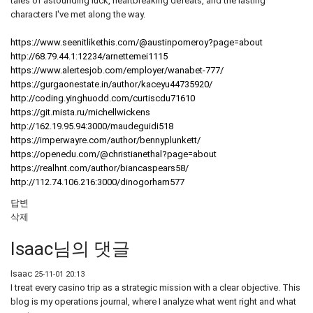
tales of astounding luck, heartbreaking defeats, and the lasting
characters I've met along the way.
https://www.seenitlikethis.com/@austinpomeroy?page=about
http://68.79.44.1:12234/arnettemei1115
https://www.alertesjob.com/employer/wanabet-777/
https://gurgaonestate.in/author/kaceyu44735920/
http://coding.yinghuodd.com/curtiscdu71610
https://git.mista.ru/michellwickens
http://162.19.95.94:3000/maudeguidi518
https://imperwayre.com/author/bennyplunkett/
https://openedu.com/@christianethal?page=about
https://realhnt.com/author/biancaspears58/
http://112.74.106.216:3000/dinogorham577
답변
삭제
Isaac님의 댓글
Isaac
25-11-01 20:13
I treat every casino trip as a strategic mission with a clear objective. This
blog is my operations journal, where I analyze what went right and what