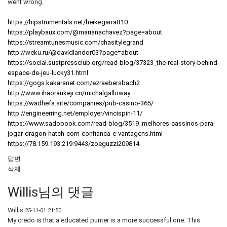
went wrong.
https://hipstrumentals.net/heikegarratt10
https://playbaux.com/@marianachavez?page=about
https://streamtunesmusic.com/chasitylegrand
http://weku.ru/@davidlandor03?page=about
https://social.sustpressclub.org/read-blog/37323_the-real-story-behind-
espace-de-jeu-lucky31.html
https://gogs.kakaranet.com/ezraebersbach2
http://www.ihaorankeji.cn/michalgalloway
https://wadhefa.site/companies/pub-casino-365/
http://engineerring.net/employer/vincispin-11/
https://www.sadobook.com/read-blog/3519_melhores-cassinos-para-
jogar-dragon-hatch-com-confianca-e-vantagens.html
https://78.159.193.219:9443/zoeguzzi209814
답변
삭제
Willis님의 댓글
Willis
25-11-01 21:50
My credo is that a educated punter is a more successful one. This