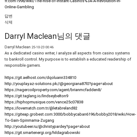
fr.com1998/wiki/The-Rise-of-Instant-Casinos%3A-A-Revolution-in-
Online-Gambling
답변
삭제
Darryl Maclean님의 댓글
Darryl Maclean
25-10-23 00:46
As a dedicated casino writer, I analyze all aspects from casino systems
to bankroll control. My purpose is to establish a educated readership of
responsible gamers.
https://git.aelhost.com/dqoluann334810
http://youplay.az-solutions.pk//@georgiana87l0?page=about
https://nagercoilproperty.com/agent/brianmcfadden8/
https://git.taglang.io/lindseybelton9
https://hiphopmusique.com/vance25c07838
https://lovematch.com.tr/@letabreland82
https://giteap.grobest.com:3000/bobbycaban6196/bobby2018/wiki/How-
To-Gain-Spinmama-Zugang
http://youtubeer.ru/@christypardey?page=about
https://git.smartenergi.org/hildagrabowski