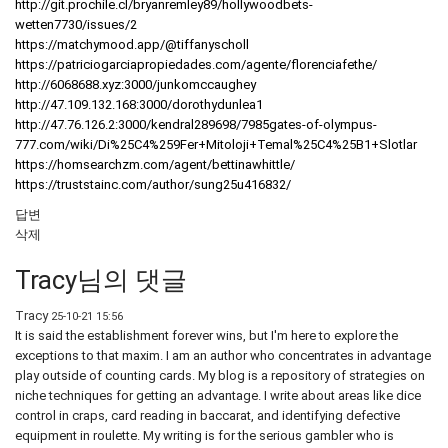
http://git.prochile.cl/bryanremley89/hollywoodbets-
wetten7730/issues/2
https://matchymood.app/@tiffanyscholl
https://patriciogarciapropiedades.com/agente/florenciafethe/
http://6068688.xyz:3000/junkomccaughey
http://47.109.132.168:3000/dorothydunlea1
http://47.76.126.2:3000/kendral289698/7985gates-of-olympus-
777.com/wiki/Di%25C4%259Fer+Mitoloji+Temal%25C4%25B1+Slotlar
https://homsearchzm.com/agent/bettinawhittle/
https://truststainc.com/author/sung25u416832/
답변
삭제
Tracy님의 댓글
Tracy
25-10-21 15:56
It is said the establishment forever wins, but I'm here to explore the
exceptions to that maxim. I am an author who concentrates in advantage
play outside of counting cards. My blog is a repository of strategies on
niche techniques for getting an advantage. I write about areas like dice
control in craps, card reading in baccarat, and identifying defective
equipment in roulette. My writing is for the serious gambler who is