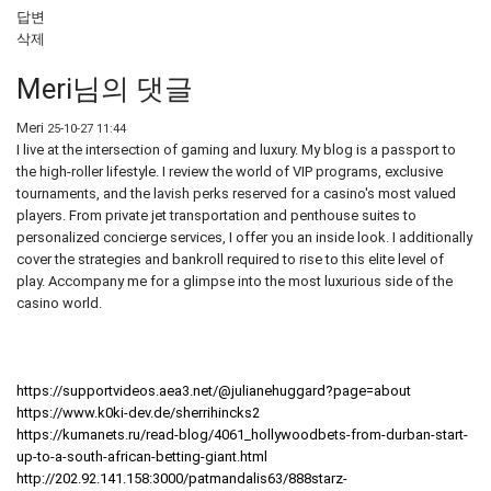
답변
삭제
Meri님의 댓글
Meri
25-10-27 11:44
I live at the intersection of gaming and luxury. My blog is a passport to
the high-roller lifestyle. I review the world of VIP programs, exclusive
tournaments, and the lavish perks reserved for a casino's most valued
players. From private jet transportation and penthouse suites to
personalized concierge services, I offer you an inside look. I additionally
cover the strategies and bankroll required to rise to this elite level of
play. Accompany me for a glimpse into the most luxurious side of the
casino world.
https://supportvideos.aea3.net/@julianehuggard?page=about
https://www.k0ki-dev.de/sherrihincks2
https://kumanets.ru/read-blog/4061_hollywoodbets-from-durban-start-
up-to-a-south-african-betting-giant.html
http://202.92.141.158:3000/patmandalis63/888starz-