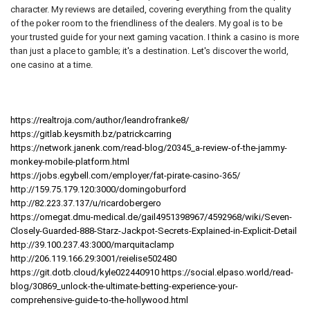
character. My reviews are detailed, covering everything from the quality
of the poker room to the friendliness of the dealers. My goal is to be
your trusted guide for your next gaming vacation. I think a casino is more
than just a place to gamble; it's a destination. Let's discover the world,
one casino at a time.
https://realtroja.com/author/leandrofranke8/
https://gitlab.keysmith.bz/patrickcarring
https://network.janenk.com/read-blog/20345_a-review-of-the-jammy-
monkey-mobile-platform.html
https://jobs.egybell.com/employer/fat-pirate-casino-365/
http://159.75.179.120:3000/domingoburford
http://82.223.37.137/u/ricardobergero
https://omegat.dmu-medical.de/gail4951398967/4592968/wiki/Seven-
Closely-Guarded-888-Starz-Jackpot-Secrets-Explained-in-Explicit-Detail
http://39.100.237.43:3000/marquitaclamp
http://206.119.166.29:3001/reielise502480
https://git.dotb.cloud/kyle022440910
https://social.elpaso.world/read-
blog/30869_unlock-the-ultimate-betting-experience-your-
comprehensive-guide-to-the-hollywood.html