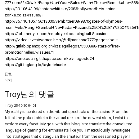
777.com5240/wiki/Pump+Up+Your+Sales+With+These+Remarkable+888s
http://39.106.43.96/ashtonwhittake/2083hollywoodbets-spina-
zonke.co.za/issues/1
http://36.110.106.156:13000/vernbittner08/9870gates-of-olympus-
resmi/wiki/Hangi+Sembol+Ne+Kadar+Kazand%25C4%25B1r%25C4%25B1
https://job.medyax.com/employer/bouncingball-8-casino
https://video.investwomen.help/@dljmarianne777?page=about
http://gitlab.openxg.org.cn/lizziegallegos/5500888-starz-offres-
promotionnelles/-/issues/1
https://onetouch-git.thxpace.com/kelvinagosto24
https://git.taglang.io/taylorlehunte
답변
삭제
Troy님의 댓글
Troy
25-10-30 04:01
My reality is centered on the vibrant spectacle of the casino. From the
felt of the poker table to the virtual reels of the newest slots, I exist to
explore every facet. My goal with this blog is to translate the convoluted
language of gaming for enthusiasts like you. I meticulously investigate
into strategies that distinguish the amateur from the seasoned player. I