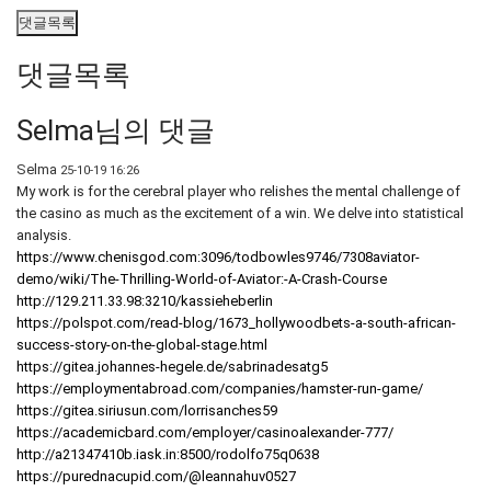
댓글목록
댓글목록
Selma님의 댓글
Selma
25-10-19 16:26
My work is for the cerebral player who relishes the mental challenge of
the casino as much as the excitement of a win. We delve into statistical
analysis.
https://www.chenisgod.com:3096/todbowles9746/7308aviator-
demo/wiki/The-Thrilling-World-of-Aviator:-A-Crash-Course
http://129.211.33.98:3210/kassieheberlin
https://polspot.com/read-blog/1673_hollywoodbets-a-south-african-
success-story-on-the-global-stage.html
https://gitea.johannes-hegele.de/sabrinadesatg5
https://employmentabroad.com/companies/hamster-run-game/
https://gitea.siriusun.com/lorrisanches59
https://academicbard.com/employer/casinoalexander-777/
http://a21347410b.iask.in:8500/rodolfo75q0638
https://purednacupid.com/@leannahuv0527