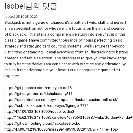
Isobel님의 댓글
Isobel
25-10-25 20:20
Blackjack is not a game of chance; it's a battle of wits, skill, and nerve. I
am a specialist, an author whose entire focus is on the art and science
of blackjack. This site is a comprehensive study into every facet of this
classic game. I have committed thousands of hours perfecting basic
strategy and studying card counting systems. We'll venture far beyond
just hitting or standing. I detail everything from shuffle tracking to betting
spreads and table selection. The purpose is to give you the knowledge
to truly beat the dealer. I am certain that with practice and dedication, you
can shift the advantage in your favor. Let us conquer the game of 21
together.
https://git.pasarex.com/emerypicton16
https://git.sayndone.ru/kishahussey611
https://quierotrabajo.com.py/companies/instant-casino-online-nl/
https://ssbalkitkk.com.tr/employer/5gringo-777/
http://47.109.132.168:3000/russellyoder2
http://116.62.119.248:10082/ariellew467856/2109387/wiki/Golden+Pan
https://git.owlhosting.cloud/nickolasstockd
http://47.99.71.219:10086/mira29e149519/8329153/wiki/The+Top-