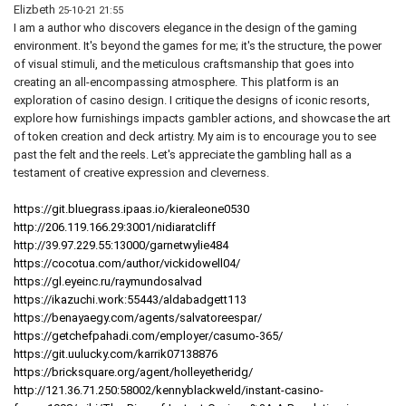
Elizbeth
25-10-21 21:55
I am a author who discovers elegance in the design of the gaming
environment. It's beyond the games for me; it's the structure, the power
of visual stimuli, and the meticulous craftsmanship that goes into
creating an all-encompassing atmosphere. This platform is an
exploration of casino design. I critique the designs of iconic resorts,
explore how furnishings impacts gambler actions, and showcase the art
of token creation and deck artistry. My aim is to encourage you to see
past the felt and the reels. Let's appreciate the gambling hall as a
testament of creative expression and cleverness.
https://git.bluegrass.ipaas.io/kieraleone0530
http://206.119.166.29:3001/nidiaratcliff
http://39.97.229.55:13000/garnetwylie484
https://cocotua.com/author/vickidowell04/
https://gl.eyeinc.ru/raymundosalvad
https://ikazuchi.work:55443/aldabadgett113
https://benayaegy.com/agents/salvatoreespar/
https://getchefpahadi.com/employer/casumo-365/
https://git.uulucky.com/karrik07138876
https://bricksquare.org/agent/holleyetheridg/
http://121.36.71.250:58002/kennyblackweld/instant-casino-