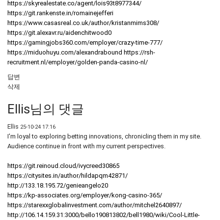
https://skyrealestate.co/agent/lois93t8977344/
https://git.rankenste.in/romainejefferi
https://www.casasreal.co.uk/author/kristanmims308/
https://git.alexavr.ru/aidenchitwood0
https://gamingjobs360.com/employer/crazy-time-777/
https://miduohuyu.com/alexandrabound
https://rsh-
recruitment.nl/employer/golden-panda-casino-nl/
답변
삭제
Ellis님의 댓글
Ellis
25-10-24 17:16
I'm loyal to exploring betting innovations, chronicling them in my site.
Audience continue in front with my current perspectives.
https://git.reinoud.cloud/ivycreed30865
https://citysites.in/author/hildapqm42871/
http://133.18.195.72/genieangelo20
https://kp-associates.org/employer/kong-casino-365/
https://starexxglobalinvestment.com/author/mitchel2640897/
http://106.14.159.31:3000/bello190813802/bell1980/wiki/Cool-Little-