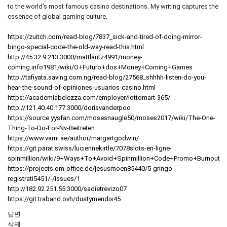
to the world's most famous casino destinations. My writing captures the
essence of global gaming culture.
https://zuitch.com/read-blog/7837_sick-and-tired-of-doing-mirror-
bingo-special-code-the-old-way-read-this.html
http://45.32.9.213:3000/mattlantz4991/money-
coming.info1981/wiki/O+Futuro+dos+Money+Coming+Games
http://tafiyata.saving.com.ng/read-blog/27568_shhhh-listen-do-you-
hear-the-sound-of-opiniones-usuarios-casino.html
https://academiabelezza.com/employer/lottomart-365/
http://121.40.40.177:3000/dorisvanderpoo
https://source.yysfan.com/mosesnaugle50/moses2017/wiki/The-One-
Thing-To-Do-For-Nv-Beitreten
https://www.varni.ae/author/margartgodwin/
https://git.parat.swiss/luciennekirtle/7078slots-en-ligne-
spinmillion/wiki/9+Ways+To+Avoid+Spinmillion+Code+Promo+Burnout
https://projects.om-office.de/jesusmoen85440/5-gringo-
registrati5451/-/issues/1
http://182.92.251.55:3000/sadietrevizo07
https://git.traband.ovh/dustymendis45
답변
삭제